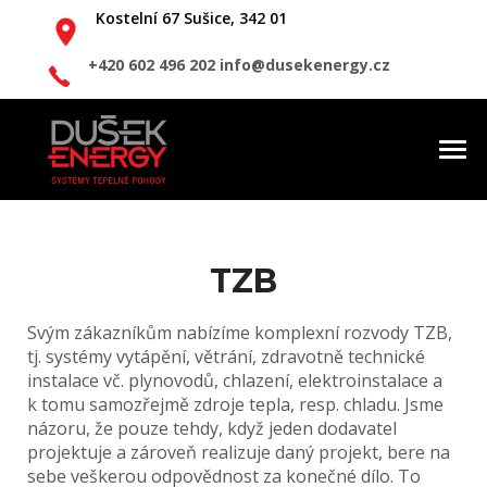
Kostelní 67
Sušice, 342 01
+420 602 496 202
info@dusekenergy.cz
Togg
navi
TZB
Svým zákazníkům nabízíme komplexní rozvody TZB,
tj. systémy vytápění, větrání, zdravotně technické
instalace vč. plynovodů, chlazení, elektroinstalace a
k tomu samozřejmě zdroje tepla, resp. chladu. Jsme
názoru, že pouze tehdy, když jeden dodavatel
projektuje a zároveň realizuje daný projekt, bere na
sebe veškerou odpovědnost za konečné dílo. To