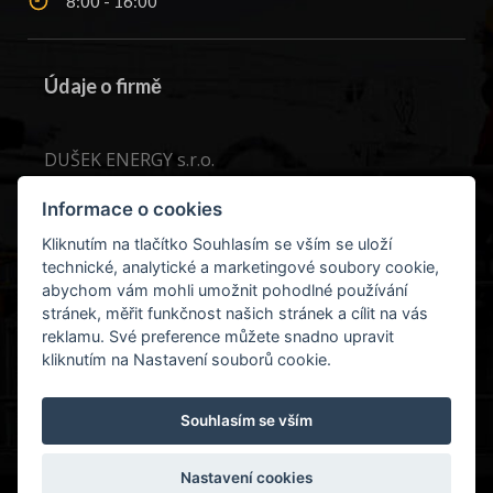
8:00 - 16:00
Údaje o firmě
DUŠEK ENERGY s.r.o.
Kostelní 67
Informace o cookies
Sušice, 34201
Kliknutím na tlačítko Souhlasím se vším se uloží
technické, analytické a marketingové soubory cookie,
IČ:
29161151
abychom vám mohli umožnit pohodlné používání
DIČ:
CZ29161151
stránek, měřit funkčnost našich stránek a cílit na vás
reklamu. Své preference můžete snadno upravit
kliknutím na Nastavení souborů cookie.
Souhlasím se vším
Nastavení cookies