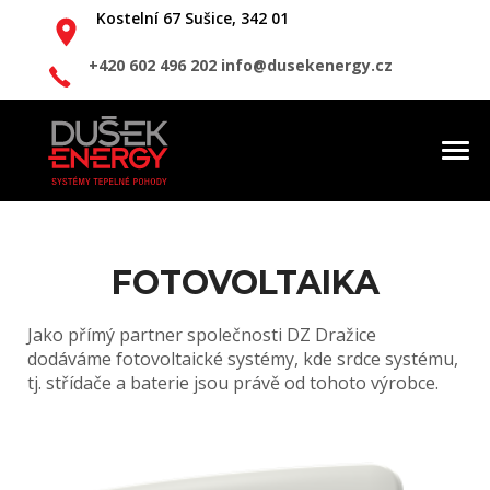
Kostelní 67
Sušice, 342 01
+420 602 496 202
info@dusekenergy.cz
Togg
navi
FOTOVOLTAIKA
Jako přímý partner společnosti DZ Dražice
dodáváme fotovoltaické systémy, kde srdce systému,
tj. střídače a baterie jsou právě od tohoto výrobce.