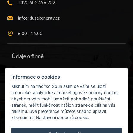
+420 602 496 202
info@dusekenergy.cz
8:00 - 16:00
Údaje o firmě
DUŠEK ENERGY s.r.o.
Informace o cookies
Kostelní 67
Kliknutím na tlačítko Souhlasím se vším se uloží
Sušice, 34201
technické, analytické a marketingové soubory cookie,
abychom vám mohli umožnit pohodlné používání
stránek, měřit funkčnost našich stránek a cílit na vás
IČ:
29161151
reklamu. Své preference můžete snadno upravit
DIČ:
CZ29161151
kliknutím na Nastavení souborů cookie.